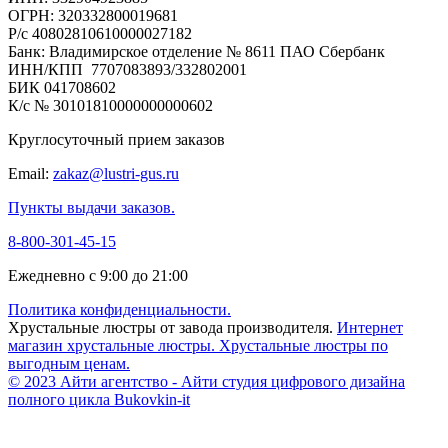
ОГРН: 320332800019681
Р/с 40802810610000027182
Банк: Владимирское отделение № 8611 ПАО Сбербанк
ИНН/КПП 7707083893/332802001
БИК 041708602
К/с № 30101810000000000602
Круглосуточный прием заказов
Email:
zakaz@lustri-gus.ru
Пункты выдачи заказов.
8-800-301-45-15
Ежедневно с 9:00 до 21:00
Политика конфиденциальности.
Хрустальные люстры от завода производителя.
Интернет
магазин хрустальные люстры.
Хрустальные люстры по
выгодным ценам.
© 2023 Айти агентство - Айти студия цифрового дизайна
полного цикла Bukovkin-it