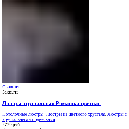
Сравнить
Закрыть
Люстра хрустальная Ромашка цветная
Потолочные люстры
,
Люстры из цветного хрусталя
,
Люстры с
хрустальными подвесками
2779
руб.