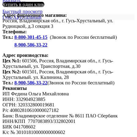
Выбрать ...
Купить в один клик
Быстрый просмотр
Адрес фирменного магазина:
Гусь-Хрустальный
Россия, Владимирская обл., г. Гусь-Хрустальный, ул.
Рудницкой, д.3 секция 3
Телефоны:
Тел.:
8-800-301-45-15
(Звонок по России бесплатный)
8-900-586-33-22
Адрес производства:
Цех №1:
601506, Россия, Владимирская обл., г. Гусь-
Хрустальный, ул. Транспортная, д.30
Цех №2:
601501, Россия, Владимирская обл., г. Гусь-
Хрустальный. ул. Калинина, 28
Тел.:
8-900-586-33-22
(Звонок по России бесплатный)
Реквизиты
ИП Федина Ольга Михайловна
ИНН: 332904923885
ОГРН: 320332800019681
Р/с 40802810610000027182
Банк: Владимирское отделение № 8611 ПАО Сбербанк
ИНН/КПП 7707083893/332802001
БИК 041708602
К/с № 30101810000000000602