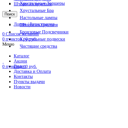
Хрустальные Торшеры
Шторы из хрусталя
Хрустальные Бра
Поиск
Настольные лампы
Логин / Регистрация
Шторы из хрусталя
Бронзовые Подсвечники
0
Список желаний
0
пунктов
Хрустальные подвески
/
0
руб.
Меню
Чистящие средства
Каталог
Акции
Видео
0
пунктов
/
0
руб.
Доставка и Оплата
Контакты
Пункты выдачи
Новости